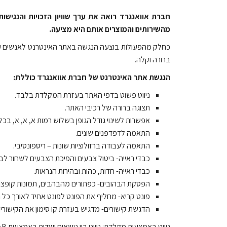
חברת אוואנגרד רואה את ערך שוויון הזכויות והנגיש
מהשירותים והמוצרים אותם היא מציעה.
כחלק מהפעולות בוצעה הנגשה באתר האינטרנט לאנשים עם מ
ברורה וקלה.
הנגשת אתר האינטרנט של חברת אוואנגרד כוללת:
ניווט פשוט בדפי האתר בעזרת המקלדת בלבד.
תצוגה ברורה של רכיבי האתר.
אפשרות לשינוי גודל הגופן בשלוש רמות א, א, א, בכל
התאמה לדפדפנים שונים.
התאמה לעבודה ברזולוציות שונות – ריספונסיבי.
כבדי ראייה- ביטול צבעים והפיכת הצבעים לשחור לבן
כבדי ראייה- חדות, כהות ובהירות הנראות.
הפסקת הבהובים- כפתורים מהבהבים, תמונות קופצות
פונט קריא- מחליף את הפונט לפונט אחיד לאורך כל 
הדגשת קישורים- מדגיש בעזרת קו סימון את הקישורי
ניווט באמצעות מקלדת: ניווט בין נושאים ושדות באמצעות SHIFT +TAB