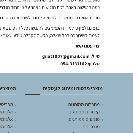
רמת הנגישות באתר: רמת הנגישות באתר על פי החוק הנדרש הינה 
חברת אוואנגרד ממשיכה לפעול על מנת לשפר את נגישות הא
ברצוננו לציין כי למרות המאמצים להנגשת כלל הדפים באתר,
לעמוד לשירותכם בכל שאלה, בקשה לקבלת מידע ו/או הצע
צרו עמנו קשר:
מייל: gilat1007@gmail.com
טלפון:
054-3133162
מוצרי פרסום ומיתוג לעסקים
המוצרים
מחברות ממותגות
תפריטי
קלסרים ממותגים
אלבומים
פנקסים ממותגים
אלבומי 
מוצרי ממו
אלבומי 