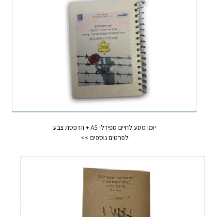
יומן מסע לחיים ספירלי A5 + הדפסת צבע