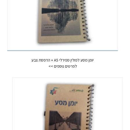
יומן מסע לפולין ספירלי A5 + הדפסת צבע