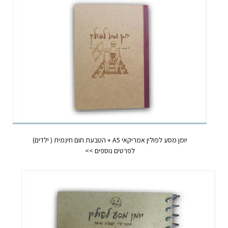
יומן מסע לפולין אמריקאי A5 + הטבעת חום חינמית ( ילדים)