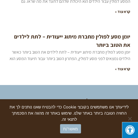
המסע לפולין עבור הילדים הוא היכולת שלהם לתעד את מה שראו. גם
קרא עוד »
יומן מסע לפולין מחברת מיתוג ייעודית – לתת לילדים
את הטוב ביותר
יומן מסע לפולין מחברת מיתוג ייעודית – לתת לילדים את הטוב ביותר כאשר
הילדים נמצאים לפני מסע לפולין, הפתרון הטוב ביותר עבור תיעוד המסע הוא
קרא עוד »
מוצרי פרסום ומיתוג לעסקים
לידיעתך אנו משתמשים בקובצי Cookie כדי להבטיח שאנו נותנים לך את
החוויה הטובה ביותר באתר שלנו. שימוש באתר זה מהווה את הסכמתך
מחברות ממותגות
גלילה
לתנאי זה.
קלסרים ממותגים
צרו קשר
חייגו עכשיו
מאשר/ת
לראש
פנקסים ממותגים