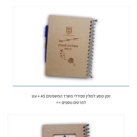
יומן מסע לפולין ספירלי משרד המשפטים A5 + עט