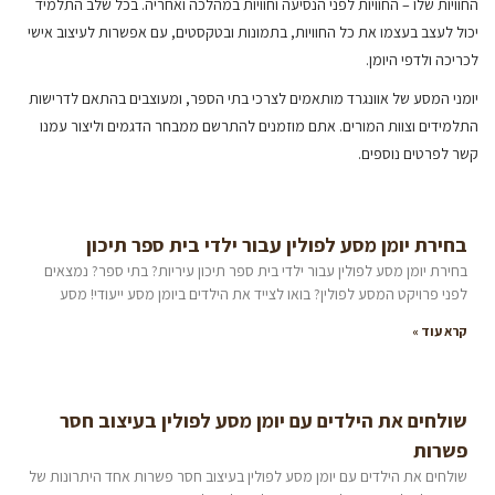
החוויות שלו – החוויות לפני הנסיעה וחוויות במהלכה ואחריה. בכל שלב התלמיד
יכול לעצב בעצמו את כל החוויות, בתמונות ובטקסטים, עם אפשרות לעיצוב אישי
לכריכה ולדפי היומן
.
יומני המסע של אוונגרד מותאמים לצרכי בתי הספר, ומעוצבים בהתאם לדרישות
התלמידים וצוות המורים. אתם מוזמנים להתרשם ממבחר הדגמים וליצור עמנו
קשר לפרטים נוספים
.
בחירת יומן מסע לפולין עבור ילדי בית ספר תיכון
בחירת יומן מסע לפולין עבור ילדי בית ספר תיכון עיריות? בתי ספר? נמצאים
לפני פרויקט המסע לפולין? בואו לצייד את הילדים ביומן מסע ייעודי! מסע
קרא עוד »
שולחים את הילדים עם יומן מסע לפולין בעיצוב חסר
פשרות
שולחים את הילדים עם יומן מסע לפולין בעיצוב חסר פשרות אחד היתרונות של