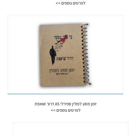
יומן מסע לפולין ספירלי A5 דרור שואפת