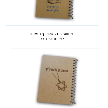
יומן מסע ספירלי A5 מקיף ד’ אשדוד