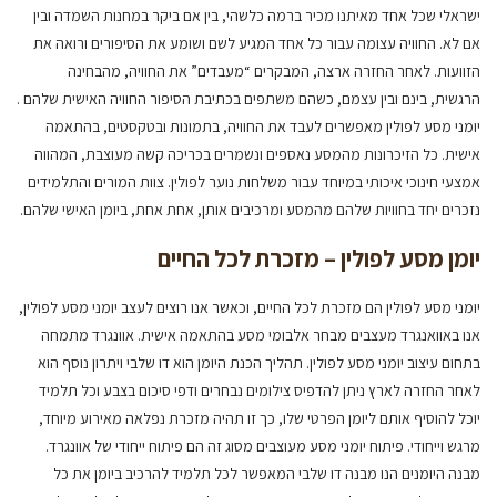
ישראלי שכל אחד מאיתנו מכיר ברמה כלשהי, בין אם ביקר במחנות השמדה ובין
אם לא. החוויה עצומה עבור כל אחד המגיע לשם ושומע את הסיפורים ורואה את
הזוועות. לאחר החזרה ארצה, המבקרים “מעבדים” את החוויה, מהבחינה
הרגשית, בינם ובין עצמם, כשהם משתפים בכתיבת הסיפור החוויה האישית שלהם .
יומני מסע לפולין מאפשרים לעבד את החוויה, בתמונות ובטקסטים, בהתאמה
אישית. כל הזיכרונות מהמסע נאספים ונשמרים בכריכה קשה מעוצבת, המהווה
אמצעי חינוכי איכותי במיוחד עבור משלחות נוער לפולין. צוות המורים והתלמידים
נזכרים יחד בחוויות שלהם מהמסע ומרכיבים אותן, אחת אחת, ביומן האישי שלהם.
יומן מסע לפולין – מזכרת לכל החיים
יומני מסע לפולין הם מזכרת לכל החיים, וכאשר אנו רוצים לעצב יומני מסע לפולין,
אנו באוואנגרד מעצבים מבחר אלבומי מסע בהתאמה אישית. אוונגרד מתמחה
בתחום עיצוב יומני מסע לפולין. תהליך הכנת היומן הוא דו שלבי ויתרון נוסף הוא
לאחר החזרה לארץ ניתן להדפיס צילומים נבחרים ודפי סיכום בצבע וכל תלמיד
יוכל להוסיף אותם ליומן הפרטי שלו, כך זו תהיה מזכרת נפלאה מאירוע מיוחד,
מרגש וייחודי. פיתוח יומני מסע מעוצבים מסוג זה הם פיתוח ייחודי של אוונגרד.
מבנה היומנים הנו מבנה דו שלבי המאפשר לכל תלמיד להרכיב ביומן את כל