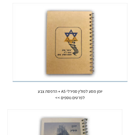
יומן מסע לפולין ספירלי A5 + הדפסת צבע