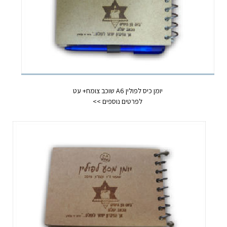
יומן כיס לפולין A6 שוכב צומח+ עט