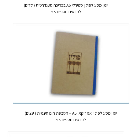
יומן מסע לפולין ספירלי A5 בכריכה סטנדרטית (ילדים)
יומן מסע לפולין אמריקאי A5 + הטבעת חום חינמית ( עצים)