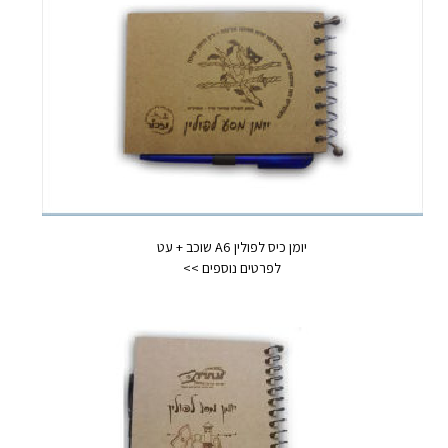
יומן כיס לפולין A6 שוכב + עט