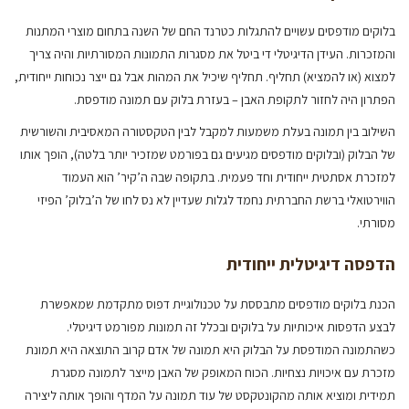
בלוקים מודפסים עשויים להתגלות כטרנד החם של השנה בתחום מוצרי המתנות
והמזכרות. העידן הדיגיטלי די ביטל את מסגרות התמונות המסורתיות והיה צריך
למצוא (או להמציא) תחליף. תחליף שיכיל את המהות אבל גם ייצר נכוחות ייחודית,
הפתרון היה לחזור לתקופת האבן – בעזרת בלוק עם תמונה מודפסת.
השילוב בין תמונה בעלת משמעות למקבל לבין הטקסטורה המאסיבית והשורשית
של הבלוק (ובלוקים מודפסים מגיעים גם בפורמט שמזכיר יותר בלטה), הופך אותו
למזכרת אסתטית ייחודית וחד פעמית. בתקופה שבה ה’קיר’ הוא העמוד
הווירטואלי ברשת החברתית נחמד לגלות שעדיין לא נס לחו של ה’בלוק’ הפיזי
מסורתי.
הדפסה דיגיטלית ייחודית
הכנת בלוקים מודפסים מתבססת על טכנולוגיית דפוס מתקדמת שמאפשרת
לבצע הדפסות איכותיות על בלוקים ובכלל זה תמונות מפורמט דיגיטלי.
כשהתמונה המודפסת על הבלוק היא תמונה של אדם קרוב התוצאה היא תמונת
מזכרת עם איכויות נצחיות. הכוח המאופק של האבן מייצר לתמונה מסגרת
תמידית ומוציא אותה מהקונטקסט של עוד תמונה על המדף והופך אותה ליצירה