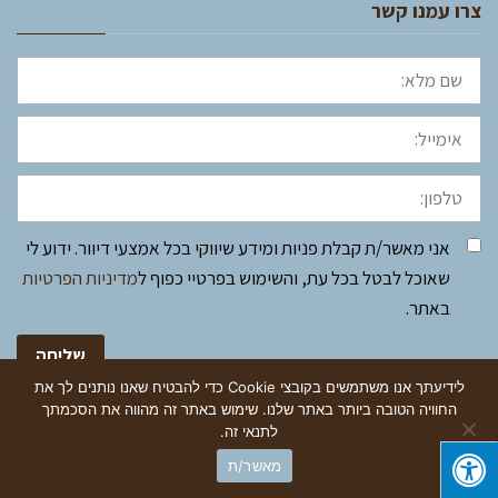
צרו עמנו קשר
שם
מלא:
אימייל:
טלפון:
אני מאשר/ת קבלת פניות ומידע שיווקי בכל אמצעי דיוור. ידוע לי
שאוכל לבטל בכל עת, והשימוש בפרטיי כפוף ל
מדיניות הפרטיות
באתר.
שליחה
לידיעתך אנו משתמשים בקובצי Cookie כדי להבטיח שאנו נותנים לך את
החוויה הטובה ביותר באתר שלנו. שימוש באתר זה מהווה את הסכמתך
גלילה
לתנאי זה.
צרו קשר
חייגו עכשיו
מאשר/ת
Design by FixDigital
לראש