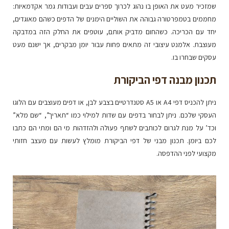
שמזכיר מעט את האופן בו נהוג לכרוך ספרים עבים ועבודות גמר אקדמאיות:
מחממים בטמפרטורה גבוהה את השוליים הימנים של הדפים כשהם מאוגדים,
יחד עם הכריכה. כשהחום מדביק אותם, עוטפים את החלק הזה במדבקה
מעוצבת. אלמנט עיצובי זה מתאים פחות עבור יומן מבקרים, אך ישנם מעט
עסקים שבחרו בו.
תכנון מבנה דפי הביקורת
ניתן להכניס דפי A4 או A5 סטנדרטיים בצבע לבן, או דפים מעוצבים עם הלוגו
העסקי שלכם. ניתן לבחור בדפים עם שדות למילוי כמו “תאריך”, “שם מלא”
וכד’ על מנת לגרום לכותבים לשתף פעולה ולהזדהות מי הם ומתי הם כתבו
לכם ביומן. תכנון מבני של דפי הביקורת מומלץ לעשות עם מעצב חזותי
מקצועי לפני ההדפסה.