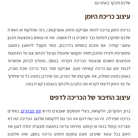
שלכם ולבקר באתרכם.
עיצוב כריכת היומן
כריכת היומן צריכה להיות אובייקט מזמין ואטרקטיבי, כזה שהלקוח או האורח
שלכם יסתקרן לפתוח כבר כשיביט בו לראשונה. את זה עושים באמצעות תכנון
עיצובי קפדני. אם אינכם בטוחים בדרככם, מאד מקובל להיוועץ במעצב
טיפוגרפיה ולצידו מתכנן חזותי מקצועי שיעמלו גם על הכתוב וגם על התמונות
והמיצגים השונים שבעמוד הכריכה הקדמי. בנוסף, מומלץ לבדוק אפשרות
לבנות יומן עם כריכה קשיחה מעץ. אובייקט ספר בעל כריכה שכזו מגרה,
באופן כמעט מוחלט, את סקרנותו של הפרט, מה שידרבן כמעט כל מי שיחלוף
על פני היומן לרצות לקרוא מה כתבו בו ולכתוב בעצמו ביקורת בונה.
עיצוב החיבור של הכריכה לדפים
ברוב המקרים, הלקוחות, בעלי העסקים שעבורם נדרש
יומן מבקרים
, בוחרים
כריכת ספירלה. זה הכי נוח להם וזה הכי נוח ללקוחות שלהם. הכריכה הזו לא
מצריכה קיפול בכוח או קימוט. פתיחה עדינה בתנועה סיבובית יכולה לעגן את
היומן בכל עמוד שתרצו. מעט עסקים הזמינו כריכה בחום, שזה אלמנט