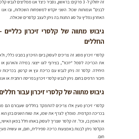
זה יחולק ל- 3 פרקים: בראשון, נסביר כיצד אנו ממליצים לג
לבנים” ועמותות שכול. השני יוקדש למשפחות השכולות, ובו אנו 
האחרון נמליץ על סוג החנות בה ניתן לעצב קלסרים שכאלה.
גיבוש מתווה של קלסרי זיכרון כלליים 
החללים
קלסרי זיכרון מסוג זה צריכים לעסוק ביום הזיכרון במבט כללי, 
את הכריכה לסמל “יזכור”, בצירוף לוגו ייצוגי. במידה והארגון
היחידה. קלסר זה ניתן לגבש עם כריכת עץ או קרטון. בכריכות
חיבור הדפים בחום. ניתן לגבש קלסרי זיכרון בפריסה רוחבית או אנ
גיבוש מתווה של קלסרי זיכרון עבור חללי
קלסרי זיכרון מעין אלו צריכים להתמקד בחללים שעבורם הם מו
בכריכה הקדמית. מומלץ לצרף את שמו, את טווח השנים בהן הוא חי
או האמין בו, וכד’. זה קלסר שצריך לעסוק באותו חלל בפאן האישי, 
הקלסר ניתן לבנות באמצעות כריכה ספירלית, חום, או עשויה מעץ.
חום.