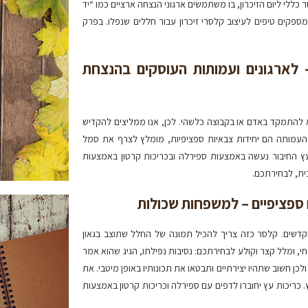
בש קלסר כללי ליום הזיכרון, בו משתמשים ארגוני הנצחה ארציים כמו “יד
מספקים טיפים לעיצוב קלסרי זיכרון עבור חללים שנפלו. בפרק
– לארגונים ועמותות העוסקים בהנצחת
ולא להתמקד באדם או בקבוצה כלשהי. לכן, אנו ממליצים להקדיש
 או העמותה הם יחידות צבאיות ספציפיות, מומלץ לצרף את סמל
 עץ החיבור נעשה באמצעות ספירלה ובכריכות קרטון באמצעות
כית, לבחירתכם.
ם ספציפיים – למשפחות שכולות
קדשים. קלסר כזה צריך להכיל תמונה של החלל שתוצב בגאון
, ומלל קצר וקולע לבחירתכם: נסיבות נפילתו, הגיג שהוא אמר
ולכן חשוב שתהיו יצירתיים ותבטאו את תכונותיו באופן מיטבי. את
 כריכות עץ יחוברו לדפים עם ספירלה וכריכות קרטון באמצעות